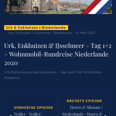
ÜBER MICH
Urk & Enkhuizen | Niederlande
NEWSLETTER
Urk / Enkhuizen / IJsselmeer · Niederlande
14. März 2021
Urk, Enkhuizen & IJsselmeer – Tag 1+2
SUCHE
– Wohnmobil-Rundreise Niederlande
NACH:
2020
Urk, Enkhuizen und das IJsselmeer – Tag 1 und 2 der Wohnmobil-
Rundreise.
NÄCHSTE EPISODE
Hoorn & Alkmaar |
VORHERIGE EPISODE
Trailer · Trailer:
Niederlande · Hoorn &