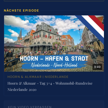
NÄCHSTE EPISODE
9:49
HOORN & ALKMAAR | NIEDERLANDE
Hoorn & Alkmaar - Tag 3+4 - Wohnmobil-Rundreise
Niederlande 2020
KEIN VIDEO VERPASSEN