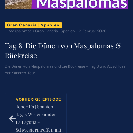
ÜBER MICH
Gran Canaria | Spanien
Maspalomas / Gran Canaria · Spanien
2. Februar 2020
NEWSLETTER
Tag 8: Die Dünen von Maspalomas &
Rückreise
SUCHE
NACH:
Die Dünen von Maspalomas und die Rückreise – Tag 8 und Abschluss
der Kanaren-Tour.
VORHERIGE EPISODE
Teneriffa | Spanien ·
Tag 7: Wir erkunden
La Laguna –
Schwesterntreffen mit