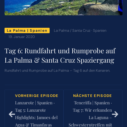
ÜBER MICH
La Palma / Santa Cruz · Spanien
La Palma | Spanien
NEWSLETTER
19. Januar 2020
Tag 6: Rundfahrt und Rumprobe auf
SUCHE
La Palma & Santa Cruz Spaziergang
NACH:
Rundfahrt und Rumprobe auf La Palma – Tag 6 auf den Kanaren.
VORHERIGE EPISODE
NÄCHSTE EPISODE
Lanzarote | Spanien ·
Teneriffa | Spanien ·
Tag 5: Lanzarote
Tag 7: Wir erkunden
Highlights: Jamoes del
La Laguna –
Agua & Timanfayas
Schwesterntreffen mit