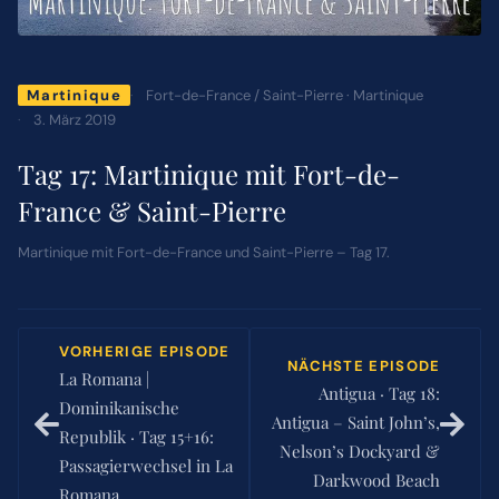
ÜBER MICH
Fort-de-France / Saint-Pierre · Martinique
Martinique
3. März 2019
NEWSLETTER
Tag 17: Martinique mit Fort-de-
SUCHE
France & Saint-Pierre
NACH:
Martinique mit Fort-de-France und Saint-Pierre – Tag 17.
VORHERIGE EPISODE
NÄCHSTE EPISODE
La Romana |
Antigua · Tag 18:
Dominikanische
Antigua – Saint John’s,
Republik · Tag 15+16:
Nelson’s Dockyard &
Passagierwechsel in La
Darkwood Beach
Romana