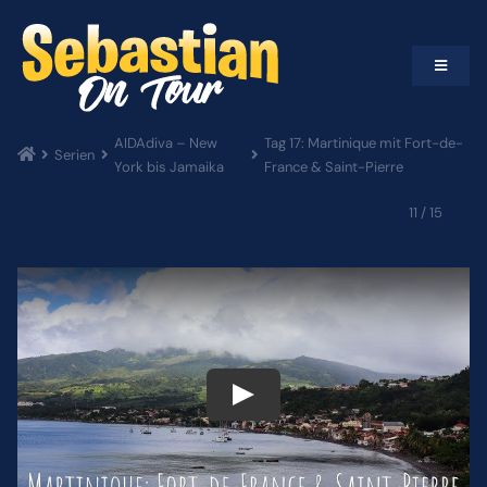
Zum
Inhalt
springen
Toggle
Navigat
VIDEOS
AIDAdiva – New
Tag 17: Martinique mit Fort-de-
Serien
York bis Jamaika
France & Saint-Pierre
SERIEN
11 / 15
WELTKARTE
EQUIPMENT
BUCKET LIST
ARTIKEL & BERICHTE