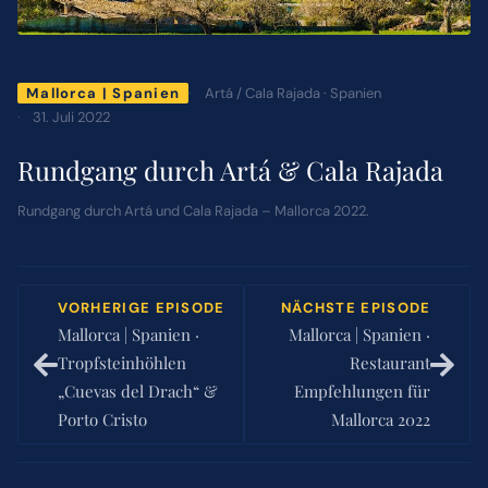
ÜBER MICH
Artá / Cala Rajada · Spanien
Mallorca | Spanien
31. Juli 2022
NEWSLETTER
Rundgang durch Artá & Cala Rajada
SUCHE
Rundgang durch Artá und Cala Rajada – Mallorca 2022.
NACH:
VORHERIGE EPISODE
NÄCHSTE EPISODE
Mallorca | Spanien ·
Mallorca | Spanien ·
Tropfsteinhöhlen
Restaurant
„Cuevas del Drach“ &
Empfehlungen für
Porto Cristo
Mallorca 2022