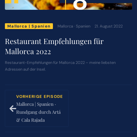
ÜBER MICH
Mallorca · Spanien
21. August 2022
Mallorca | Spanien
NEWSLETTER
Restaurant Empfehlungen für
Mallorca 2022
SUCHE
Restaurant-Empfehlungen für Mallorca 2022 – meine liebsten
NACH:
Adressen auf der Insel.
VORHERIGE EPISODE
Mallorca | Spanien ·
Rundgang durch Artá
& Cala Rajada