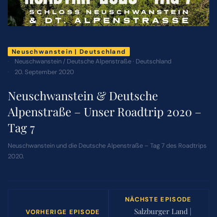
ÜBER MICH
Neuschwanstein | Deutschland
NEWSLETTER
Neuschwanstein / Deutsche Alpenstraße · Deutschland
20. September 2020
SUCHE
Neuschwanstein & Deutsche
NACH:
Alpenstraße – Unser Roadtrip 2020 –
Tag 7
Neuschwanstein und die Deutsche Alpenstraße – Tag 7 des Roadtrips
2020.
NÄCHSTE EPISODE
Salzburger Land |
VORHERIGE EPISODE