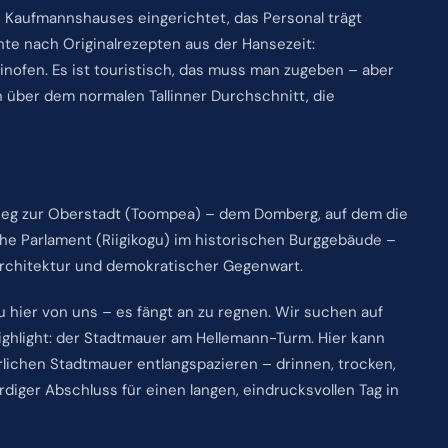
hen Kaufmannshauses eingerichtet, das Personal trägt
te nach Originalrezepten aus der Hansezeit:
nofen. Es ist touristisch, das muss man zugeben – aber
ich über dem normalen Tallinner Durchschnitt, die
ieg zur Oberstadt (Toompea) – dem Domberg, auf dem die
che Parlament (Riigikogu) im historischen Burggebäude –
Architektur und demokratischer Gegenwart.
 hier von uns – es fängt an zu regnen. Wir suchen auf
ighlight: der Stadtmauer am Hellemann-Turm. Hier kann
lichen Stadtmauer entlangspazieren – drinnen, trocken,
ürdiger Abschluss für einen langen, eindrucksvollen Tag in