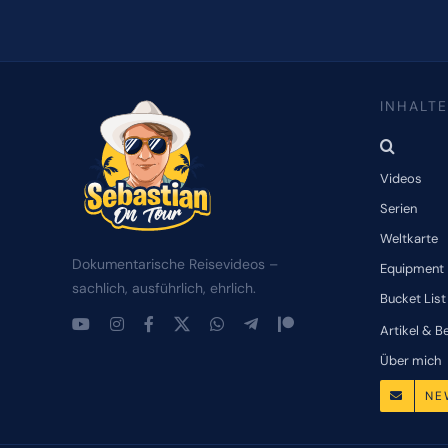
INHALTE
Videos
Serien
Weltkarte
Dokumentarische Reisevideos –
Equipment
sachlich, ausführlich, ehrlich.
Bucket List
Artikel & B
Über mich
NE