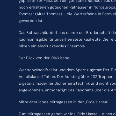
gepflasterter Platz, den ein gotisches Rathaus aus d
noch erhaltenen gotischen Rathäuser in Nordeuropa.
Toomas“ (Alter Thomas) – die Wetterfahne in Form ein
geworden ist.
Das Schwarzhäupterhaus diente der Bruderschaft de
Kaufmannsgilde für unverheiratete Kaufleute. Die re
bilden ein eindrucksvolles Ensemble.
Der Blick von der Olaikirche
Wer schwindelfrei ist und dem Sport zugetan: Der Tur
Ausblicke auf Tallinn. Der Aufstieg über 232 Treppens
Ergebnis moderner Sicherheitstechnik und nicht son
angekommen, entschädigt das Panorama über die Alts
Mittelalterliches Mittagessen in der „Olde Hansa“
Zum Mittagessen gehen wir ins Olde Hansa – eines de