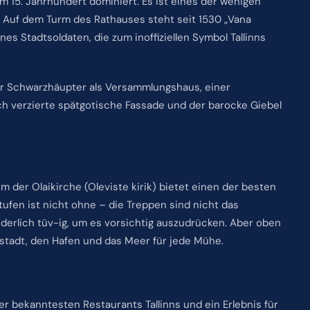
em 15. Jahrhundert dominiert. Es ist eines der wenigen
 Auf dem Turm des Rathauses steht seit 1530 „Vana
es Stadtsoldaten, die zum inoffiziellen Symbol Tallinns
r Schwarzhäupter als Versammlungshaus, einer
ich verzierte spätgotische Fassade und der barocke Giebel
m der Olaikirche (Oleviste kirik) bietet einen der besten
tufen ist nicht ohne – die Treppen sind nicht das
derlich tüv-ig, um es vorsichtig auszudrücken. Aber oben
tadt, den Hafen und das Meer für jede Mühe.
r bekanntesten Restaurants Tallinns und ein Erlebnis für