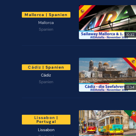
Mallorca | Spanien
Mallorca
Spanien
10:32
Cádiz
| Spanien
Cádiz
Spanien
13:34
Lissabon
|
Portugal
Lissabon