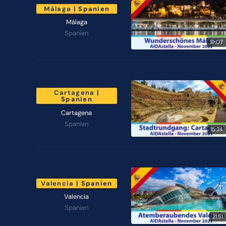
Málaga
| Spanien
Málaga
Spanien
19:07
Cartagena
|
Spanien
Cartagena
Spanien
15:24
Valencia
| Spanien
Valencia
Spanien
21:51