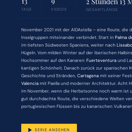
13
9
2 Stunden 13 
TAGE
VIDEOS
GESAMTLÄNGE
November 2021 mit der AIDAstella – eine Route, die 
Inselgruppen miteinander verbindet. Start in
Palma d
im tiefsten Südwesten Spaniens, weiter nach
Lissab
Hügeln. Vom milden Winter auf der iberischen Halbins
Hochsommer auf den Kanaren:
Fuerteventura
und Lan
kantigen Schönheit. Danach zurück zur spanischen 
Geschichte und Stränden,
Cartagena
mit seiner Fes
Valencia
mit Paella und moderner Architektur. Acht Hä
im November, wenn die Herbstsonne noch warm ist u
gut durchdachte Route, die verschiedene Welten ve
portugiesischen Flüssen bis zu kanarischen Vulkanen
SERIE ANSEHEN