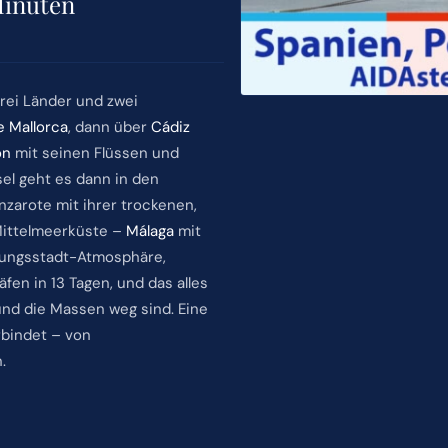
Minuten
drei Länder und zwei
e Mallorca
, dann über
Cádiz
on
mit seinen Flüssen und
el geht es dann in den
zarote mit ihrer trockenen,
Mittelmeerküste –
Málaga
mit
tungsstadt-Atmosphäre,
fen in 13 Tagen, und das alles
nd die Massen weg sind. Eine
rbindet – von
.