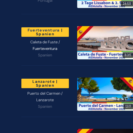
Portugal
24:55
Fuerteventura
|
Spanien
Caleta de Fuste /
Fuerteventura
Spanien
8:35
Lanzarote |
Spanien
Puerto del Carmen /
Lanzarote
Spanien
12:17