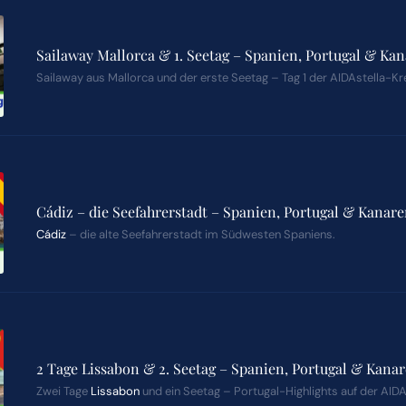
Sailaway Mallorca & 1. Seetag – Spanien, Portugal & Kan
Sailaway aus Mallorca und der erste Seetag – Tag 1 der AIDAstella-Kr
Cádiz – die Seefahrerstadt – Spanien, Portugal & Kanare
Cádiz
– die alte Seefahrerstadt im Südwesten Spaniens.
2 Tage Lissabon & 2. Seetag – Spanien, Portugal & Kanar
Zwei Tage
Lissabon
und ein Seetag – Portugal-Highlights auf der AIDA