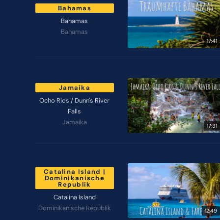
Bahamas
Bahamas
Bahamas
17:41
Jamaika
Ocho Rios / Dunn's River
Falls
Jamaika
17:31
Catalina Island |
Dominikanische
Republik
Catalina Island
Dominikanische Republik
12:49