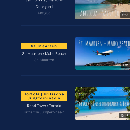
Saint John's / Nelson's
Dockyard
Antigua
17:16
St. Maarten
St. Maarten / Maho Beach
St. Maarten
11:10
Tortola | Britische
Jungferninseln
Road Town / Tortola
Britische Jungferninseln
13:47