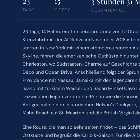
23
15
3 Stunden 31 
TAGE
VIDEOS
GESAMTLÄNGE
23 Tage, 14 Häfen, ein Temperatursprung von 10 Grad
Kreuzfahrt mit der AIDAdiva im November 2018 ist ein
starten in New York mit einem atemberaubenden Aus
Skyline, fahren die amerikanische Ostküste hinunter
Charleston, wo Südstaaten-Charme auf Geschichte tri
Déco und Ocean Drive. Anschließend folgt der Sprung
Providence mit Nassau, Jamaika mit den legendären Du
Island mit türkisem Wasser und Bacardi-Insel Cayo 
Dazwischen liegen versteckte Perlen wie die französi
Antigua mit seinem historischen Nelson’s Dockyard, 
Maho Beach auf St. Maarten und die British Virgin Isl
Eine Route, die man so sehr selten findet – das Schi
Ostküste und begrüßt die Karibik-Saison. Für die AID