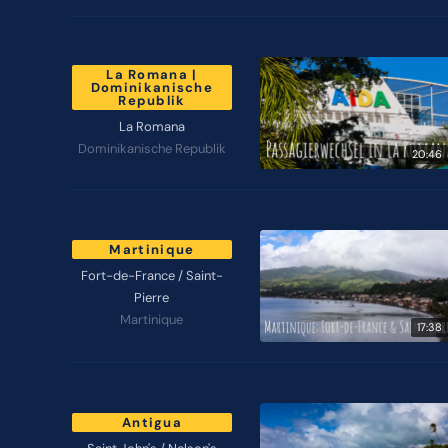
La Romana |
Dominikanische
Republik
La Romana
Dominikanische Republik
20:46
Martinique
Fort-de-France / Saint-
Pierre
Martinique
17:38
Antigua