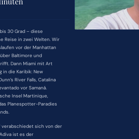
Minuten
 bis 30 Grad – diese
e Reise in zwei Welten. Wir
laufen vor der Manhattan
 über Baltimore und
fft. Dann Miami mit Art
 in die Karibik: New
nn’s River Falls, Catalina
Levantado vor Samaná.
sche Insel Martinique,
das Planespotter-Paradies
ands.
ff verabschiedet sich von der
Adiva ist es der