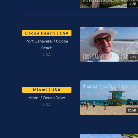
14:28
Cocoa Beach | USA
Port Canaveral / Cocoa
Beach
USA
7:32
Miami | USA
Miami / Ocean Drive
USA
10:58