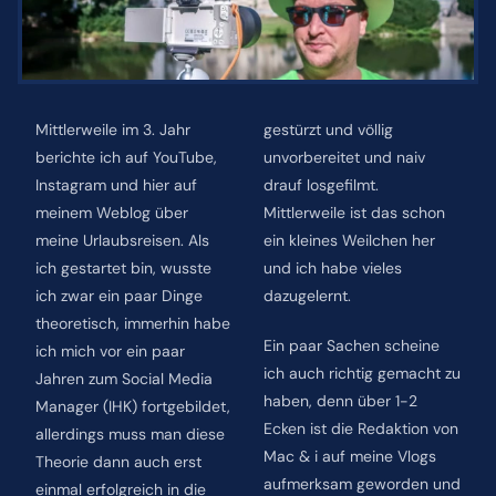
ÜBER MICH
Mittlerweile im 3. Jahr
gestürzt und völlig
NEWSLETTER
berichte ich auf YouTube,
unvorbereitet und naiv
Instagram und hier auf
drauf losgefilmt.
SUCHE
meinem Weblog über
Mittlerweile ist das schon
NACH:
meine Urlaubsreisen. Als
ein kleines Weilchen her
ich gestartet bin, wusste
und ich habe vieles
ich zwar ein paar Dinge
dazugelernt.
theoretisch, immerhin habe
Ein paar Sachen scheine
ich mich vor ein paar
ich auch richtig gemacht zu
Jahren zum Social Media
haben, denn über 1-2
Manager (IHK) fortgebildet,
Ecken ist die Redaktion von
allerdings muss man diese
Mac & i auf meine Vlogs
Theorie dann auch erst
aufmerksam geworden und
einmal erfolgreich in die