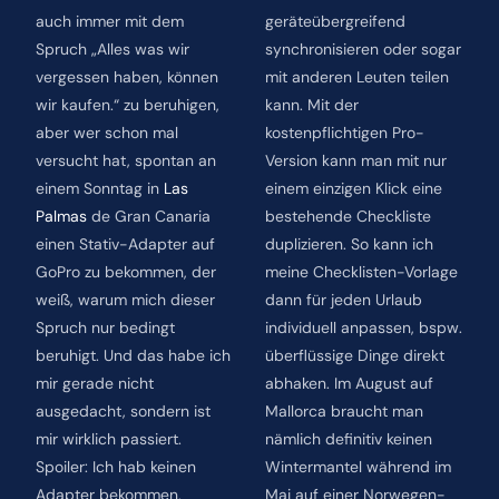
auch immer mit dem
geräteübergreifend
Spruch „Alles was wir
synchronisieren oder sogar
vergessen haben, können
mit anderen Leuten teilen
wir kaufen.“ zu beruhigen,
kann. Mit der
aber wer schon mal
kostenpflichtigen Pro-
versucht hat, spontan an
Version kann man mit nur
einem Sonntag in
Las
einem einzigen Klick eine
Palmas
de Gran Canaria
bestehende Checkliste
einen Stativ-Adapter auf
duplizieren. So kann ich
GoPro zu bekommen, der
meine Checklisten-Vorlage
weiß, warum mich dieser
dann für jeden Urlaub
Spruch nur bedingt
individuell anpassen, bspw.
beruhigt. Und das habe ich
überflüssige Dinge direkt
mir gerade nicht
abhaken. Im August auf
ausgedacht, sondern ist
Mallorca braucht man
mir wirklich passiert.
nämlich definitiv keinen
Spoiler: Ich hab keinen
Wintermantel während im
Adapter bekommen,
Mai auf einer Norwegen-