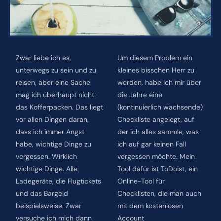
ÜBER MICH
Zwar liebe ich es,
Um diesem Problem ein
NEWSLETTER
unterwegs zu sein und zu
kleines bisschen Herr zu
reisen, aber eine Sache
werden, habe ich mir über
SUCHE
mag ich überhaupt nicht:
die Jahre eine
NACH:
das Kofferpacken. Das liegt
(kontinuierlich wachsende)
vor allen Dingen daran,
Checkliste angelegt, auf
dass ich immer Angst
der ich alles sammle, was
habe, wichtige Dinge zu
ich auf gar keinen Fall
vergessen. Wirklich
vergessen möchte. Mein
wichtige Dinge. Alle
Tool dafür ist ToDoist, ein
Ladegeräte, die Flugtickets
Online-Tool für
und das Bargeld
Checklisten, die man auch
beispielsweise. Zwar
mit dem kostenlosen
versuche ich mich dann
Account