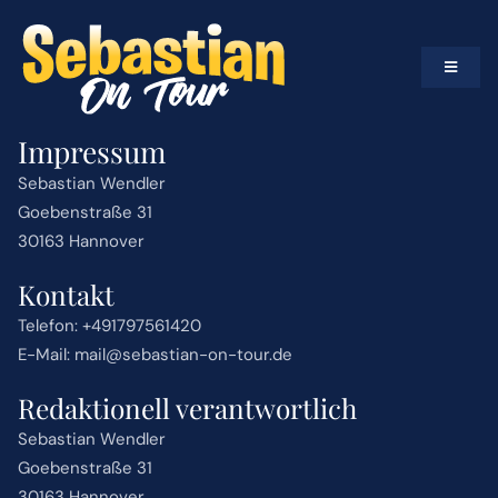
Zum
Inhalt
springen
Toggle
Navigat
VIDEOS
Impressum
Sebastian Wendler
SERIEN
Goebenstraße 31
30163 Hannover
WELTKARTE
Kontakt
Telefon: +491797561420
EQUIPMENT
E-Mail: mail@sebastian-on-tour.de
Redaktionell verantwortlich
BUCKET LIST
Sebastian Wendler
Goebenstraße 31
ARTIKEL & BERICHTE
30163 Hannover