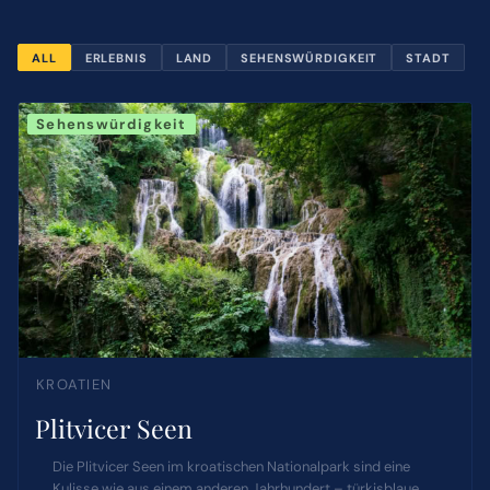
ALL
ERLEBNIS
LAND
SEHENSWÜRDIGKEIT
STADT
ÜBER MICH
Sehenswürdigkeit
NEWSLETTER
SUCHE
NACH:
KROATIEN
Plitvicer Seen
Die Plitvicer Seen im kroatischen Nationalpark sind eine
Kulisse wie aus einem anderen Jahrhundert – türkisblaue