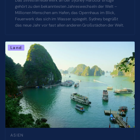
Das Silvesterfeuerwerk an der Sydney Harbour Bridge
gehört zu den bekanntesten Jahreswechseln der Welt –
Millionen Menschen am Hafen, das Opernhaus im Blick,
Feuerwerk das sich im Wasser spiegelt. Sydney begrüßt
das neue Jahr vor fast allen anderen Großstädten der Welt.
Land
ASIEN